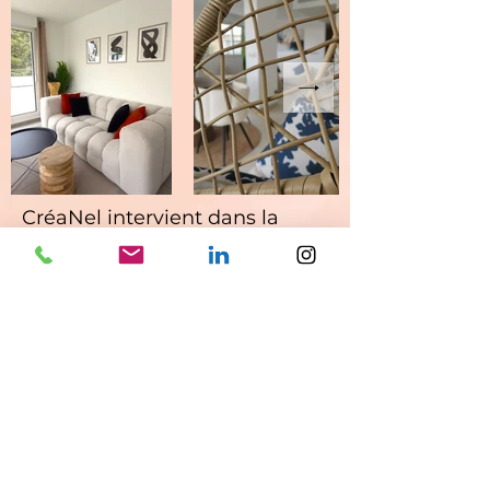
CréaNel intervient dans la
région de Montpellier ,Sète,
Nîmes , entre Avignon et
Carcassonne
Conditions Générales de Ventes
-
informations Légales et Politique de
confidentialité
© 2023 by Interiors Design . Proudly created